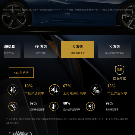
*产品的参数基于样品贴在3毫米白玻，根据IWFA国际窗膜协会推荐NFRC和ASTM E903测量；实际结果因贴膜玻璃种类特性不同，或正常生产批次间差异等多种因素
有不同
经典隔热膜
VE 系列
X 系列
K 系列
经典旗舰产品
高性价比
磁控溅射工艺
满足后排隐私需求
5年
X15 侧后挡
质保年限
16%
67%
15%
可见光透过率
太阳能总阻隔率
可见光反射率
69%
88%
99%
红外线总阻隔率
红外线穿透阻隔率
紫外线阻隔率