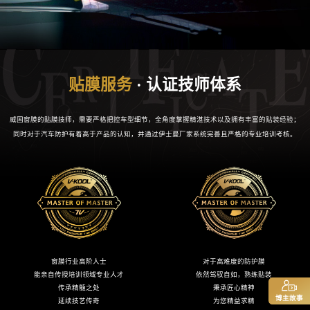
威固窗膜的贴膜技师，需要严格把控车型细节，全角度掌握精湛技术以及拥有丰富的贴装经验；
同时对于汽车防护有着高于产品
的认知，并通过伊士曼厂家系统完善且严格的专业培训考核。
窗膜行业高阶人士
对于高难度的防护膜
能亲自传授培训领域专业人才
依然驾驭自如，熟练贴装
传承精髓之处
秉承匠心精神
博主故事
延续技艺传奇
为您精益求精