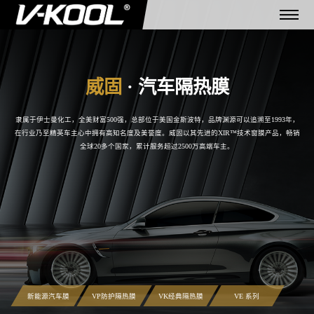
隶属于伊士曼化工，全美财富500强，总部位于美国金斯波特，品牌渊源可以追溯至1993年，
在行业乃至精英车主心中拥有高知名度及美誉度。
威固以其先进的XIR™技术窗膜产品，畅销
全球20多个国家，累计服务超过2500万高端车主。
新能源汽车膜
VP防护隔热膜
VK经典隔热膜
VE 系列