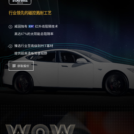
*产品的参数基于样品贴在3毫米白玻，根据IWFA国际窗膜协会推荐NFRC和ASTM E903测量；实际结果因贴膜玻璃种类特性不同，或正常生产批次间差异等多种
因素而略有不同
行业领先的磁控溅射工艺
威固独有
红外线阻隔技术
高达67%的太阳能总阻隔率
臻选行业至高级别PET基材
提供超高清晰驾驶视野
获取报价