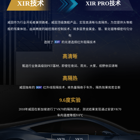
XIR技术
XIR PRO技术
威固作为行业开拓者兼领路者，威固顶级旗舰产品，实现高清晰与高隔热，为您提供头等舱
般的驾乘体验
，
由高精度的磁控溅射控制技术，将多层贵金属金、银、氧化铟等细密均匀分
布
造就了
的光谱选择红外阻隔技术
高清晰
甄选行业致高级别PET基材
即使在夜间、雨天、大雾，视野依旧清晰
，
高隔热
威固独有的
红外线阻隔技术
将热量隔绝于车外，隔热效果宛若全新
，
9.6度实验
2018年威固在新加坡进行了VK70的隔热
测试，测试结果发现通过安装VK70
车内
温度降低9.6℃
VK70
VK25