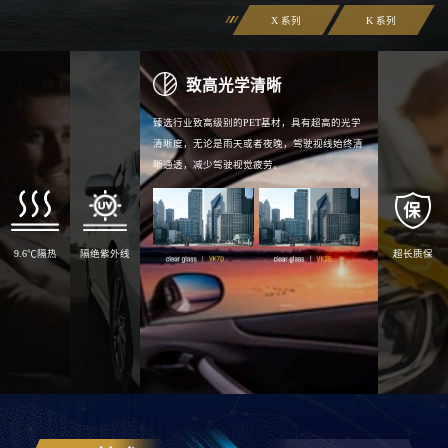
X 系列
K 系列
超长质保
威固窗膜质保长达5年
，
全方位打造正品质保体
系、多维度保障车主权益，严控质保大关
。
电子质保
厂家质保
9.6℃隔热
隔绝紫外线
致高光学清晰