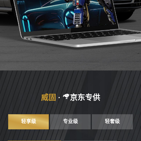
轻享级
专业级
轻奢级