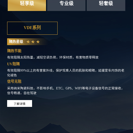
轻享级
专业级
轻奢级
VDE系列
隔热星级
隔热节能
有效阻隔太阳热量，减轻空调负荷，环保材质，有害物质零释放
UV阻隔
有效阻隔99%以上的有害紫外线，保护驾乘人员的肌肤和眼睛，延缓爱车内饰的老
化褪色
信号无阻
采用纳米陶瓷科技，不影响手机、ETC、GPS、WIFI等电子设备信号的正常接收，
信号畅通，自在驾驶
了解详情