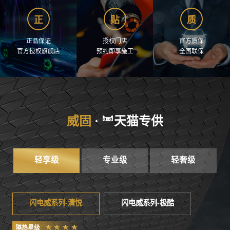
正
贴
质
正品保证
授权门店
官方质保
官方授权旗舰店
预约即享施工
全国联保
轻享级
专业级
轻奢级
闪电威系列-清悦
闪电威系列-极酷
隔热星级