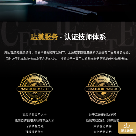
威固窗膜的贴膜技师，需要严格把控车型细节，全角度掌握精湛技术以及拥有丰富的贴装经验；
同时对于汽车防护有着高于产品
的认知，并通过伊士曼厂家系统完善且严格的专业培训考核。
窗膜行业高阶人士
对于高难度的防护膜
能亲自传授培训领域专业人才
依然驾驭自如，熟练贴装
传承精髓之处
秉承匠心精神
博主故事
延续技艺传奇
为您精益求精