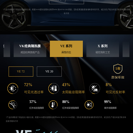
*产品的参数基于样品贴在3毫米白玻，根据IWFA国际窗膜协会推荐NFRC和ASTM E903测量；实际结果因贴膜玻璃种类特性不同，或正常生产批次间差异等多种因素
有不同
热膜
VK经典隔热膜
VE 系列
X 系列
都要
威固经典旗舰产品
高性价比
磁控溅射工艺
满
5年
VE 72
VE 20
质保年限
72%
43%
8%
可见光透过率
太阳能总阻隔率
可见光反射率
57%
80%
99%
红外线总阻隔率
红外线穿透阻隔率
紫外线阻隔率