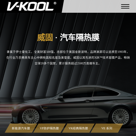
隶属于伊士曼化工，全美财富500强，总部位于美国金斯波特，品牌渊源可以追溯至1993年，
在行业乃至精英车主心中拥有高知名度及美誉度。
威固以其先进的XIR™技术窗膜产品，畅销
全球20多个国家，累计服务超过2500万高端车主。
新能源汽车膜
VP防护隔热膜
VK经典隔热膜
VE 系列