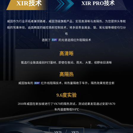
XIR技术
XIR PRO技术
威固作为行业开拓者兼领路者，威固顶级旗舰产品，实现高清晰与高隔热，为您提供头等舱
般的驾乘体验
，
由高精度的磁控溅射控制技术，将多层贵金属金、银、氧化铟等细密均匀分
布
造就了
的光谱选择红外阻隔技术
高清晰
甄选行业致高级别PET基材
即使在夜间、雨天、大雾，视野依旧清晰
，
高隔热
威固独有的
红外线阻隔技术
将热量隔绝于车外，隔热效果宛若全新
，
9.6度实验
2018年威固在新加坡进行了VK70的隔热
测试，测试结果发现通过安装VK70
车内
温度降低9.6℃
VK70
VK25