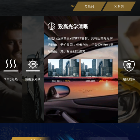
X 系列
K 系列
致高光学清晰
臻选行业致高级别的PET基材，具有超高的光学
清晰度，无论是雨天或者夜晚
，
驾驶视线始终清
晰通透，减少驾驶视觉疲劳
。
9.6℃隔热
隔绝紫外线
超长质保