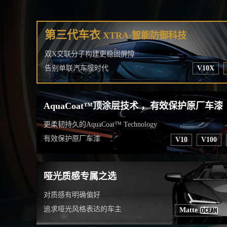
第三代车衣
XTRA·智能防御科技
双X交联分子构建更稳固屏障
V10X
告别单联汽车膜时代
AquaCoat™顶涂层技术 ，有效保护原厂车漆
更柔韧持久的AquaCoat™ Technology
有效保护原厂车漆
V10
V100
哑光质感专属之选
对质感有明确偏好
追求哑光风格表达的车主
Matte