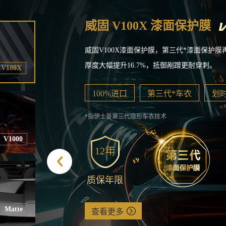
威固 V100X 漆面保护膜
威固V100X漆面保护膜，第三代*漆面保护
厚度大幅提升16.7%，抵御剐蹭更耐穿刺。
V100X
100%进口
第三代*车衣
划
*指伊士曼第三代隐形车衣技术
V1000
12年
质保年限
Matte
查看更多