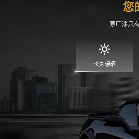
原厂漆只
长久曝晒