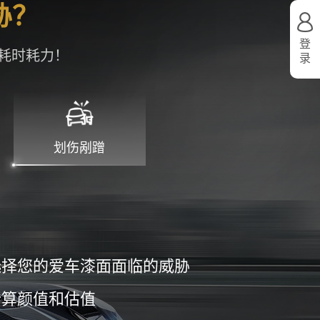
登
耗时耗力！
录
划伤剐蹭
选择您的爱车漆面面临的威胁
计算颜值和估值