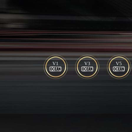
V1
V3
V5